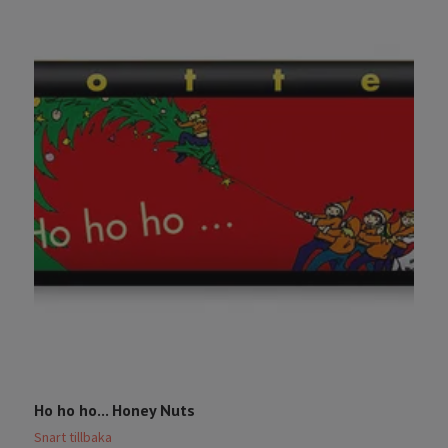
Ho ho ho... Honey Nuts
M
Snart tillbaka
S