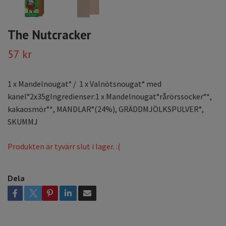
The Nutcracker
57 kr
1 x Mandelnougat° / 1 x Valnötsnougat° med
kanel°2x35gIngredienser:1 x Mandelnougat°rårörssocker°*,
kakaosmör°*, MANDLAR°(24%), GRÄDDMJÖLKSPULVER°,
SKUMMJ
Produkten är tyvärr slut i lager. :(
Dela