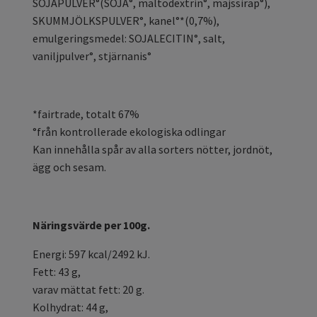
SOJAPULVER°(SOJA°, maltodextrin°, majssirap°),
SKUMMJÖLKSPULVER°, kanel°*(0,7%),
emulgeringsmedel: SOJALECITIN°, salt,
vaniljpulver°, stjärnanis°
*fairtrade, totalt 67%
°från kontrollerade ekologiska odlingar
Kan innehålla spår av alla sorters nötter, jordnöt,
ägg och sesam.
Näringsvärde per 100g.
Energi: 597 kcal/2492 kJ.
Fett: 43 g,
varav mättat fett: 20 g.
Kolhydrat: 44 g,