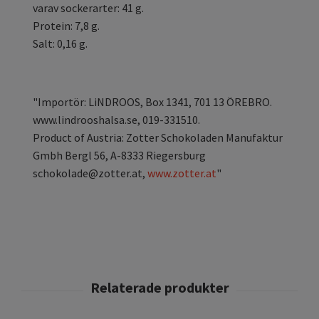
varav sockerarter: 41 g.
Protein: 7,8 g.
Salt: 0,16 g.
"Importör: LiNDROOS, Box 1341, 701 13 ÖREBRO.
www.lindrooshalsa.se, 019-331510.
Product of Austria: Zotter Schokoladen Manufaktur
Gmbh Bergl 56, A-8333 Riegersburg
schokolade@zotter.at
,
www.zotter.at
"