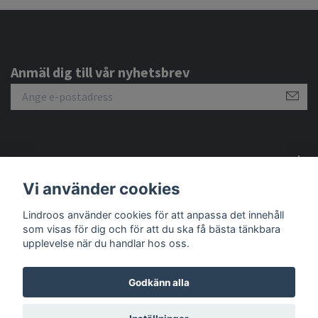
Anmäl dig till vår nyhetsbrev
Om oss
Vi använder cookies
Lindroos använder cookies för att anpassa det innehåll
Sociala medier
som visas för dig och för att du ska få bästa tänkbara
upplevelse när du handlar hos oss.
Godkänn alla
© 2026 Lindroos Shop