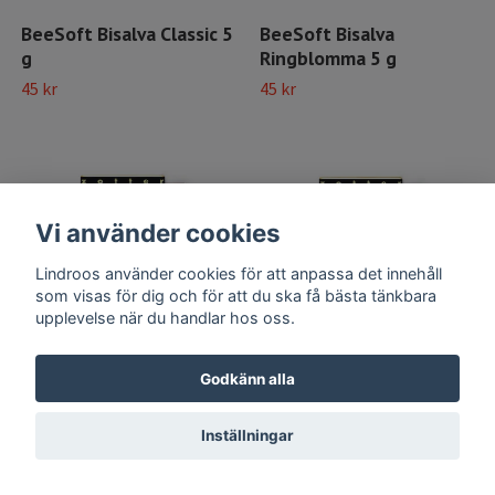
BeeSoft Bisalva Classic 5
BeeSoft Bisalva
g
Ringblomma 5 g
45 kr
45 kr
Vi använder cookies
Lindroos använder cookies för att anpassa det innehåll
som visas för dig och för att du ska få bästa tänkbara
upplevelse när du handlar hos oss.
Godkänn alla
Till produkten
Till produkten
Inställningar
Madagaskar 100%
Peru 100%
Snart tillbaka
Snart tillbaka