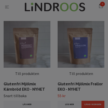
0
Till produkten
Till produkten
Glutenfri Mjölmix
Glutenfri Mjölmix Frallor
Kärnbröd EKO - NYHET
EKO - NYHET
Snart tillbaka
55 kr
LÄS MER
LÄS MER