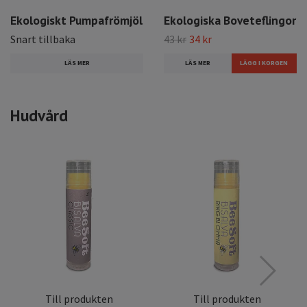
Ekologiskt Pumpafrömjöl
Ekologiska Boveteflingor
Snart tillbaka
43 kr
34 kr
LÄS MER
LÄS MER
Hudvård
Till produkten
Till produkten