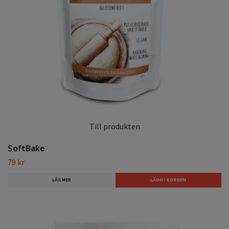
Till produkten
SoftBake
79 kr
LÄS MER