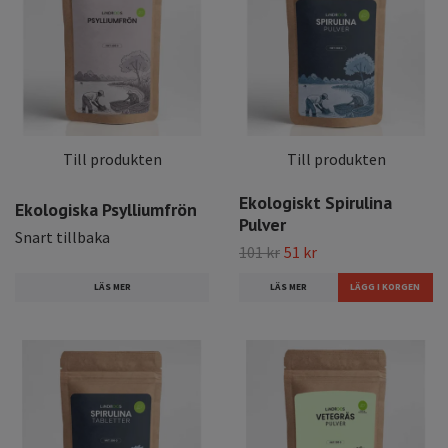
Till produkten
Till produkten
Ekologiskt Spirulina
Ekologiska Psylliumfrön
Pulver
Snart tillbaka
101 kr
51 kr
LÄS MER
LÄS MER