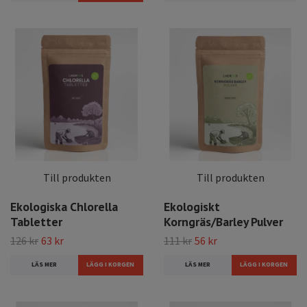
Till produkten
Till produkten
Ekologiska Chlorella
Ekologiskt
Tabletter
Korngräs/Barley Pulver
126 kr
63 kr
111 kr
56 kr
LÄS MER
LÄS MER