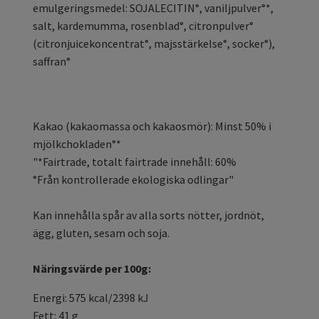
emulgeringsmedel: SOJALECITIN°, vaniljpulver°*,
salt, kardemumma, rosenblad°, citronpulver°
(citronjuicekoncentrat°, majsstärkelse°, socker°),
saffran°
Kakao (kakaomassa och kakaosmör): Minst 50% i
mjölkchokladen°*
"*Fairtrade, totalt fairtrade innehåll: 60%
°Från kontrollerade ekologiska odlingar"
Kan innehålla spår av alla sorts nötter, jordnöt,
ägg, gluten, sesam och soja.
Näringsvärde per 100g:
Energi: 575 kcal/2398 kJ
Fett: 41 g