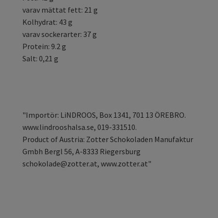
varav mättat fett: 21 g
Kolhydrat: 43 g
varav sockerarter: 37 g
Protein: 9.2 g
Salt: 0,21 g
"Importör: LiNDROOS, Box 1341, 701 13 ÖREBRO.
www.lindrooshalsa.se, 019-331510.
Product of Austria: Zotter Schokoladen Manufaktur
Gmbh Bergl 56, A-8333 Riegersburg
schokolade@zotter.at
, www.zotter.at"