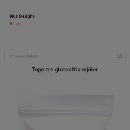
Nut Delight
T
64 kr
S
Topp tre glutenfria mjöler