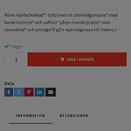
Mörk mjölkchoklad°* fylld med vit chokladganache° med
kardemumma° och saffran° på en mandelpralin° med
rosenblad° och pistage70 gEn njutningsresa till Indien, i
I lager.
LÄGG I KORGEN
Dela
INFORMATION
RECENSIONER