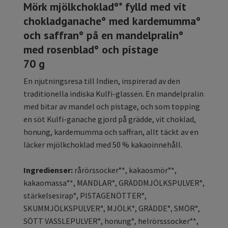
Mörk mjölkchoklad°* fylld med vit
chokladganache° med kardemumma°
och saffran° på en mandelpralin°
med rosenblad° och pistage
70 g
En njutningsresa till Indien, inspirerad av den
traditionella indiska Kulfi-glassen. En mandelpralin
med bitar av mandel och pistage, och som topping
en söt Kulfi-ganache gjord på grädde, vit choklad,
honung, kardemumma och saffran, allt täckt av en
läcker mjölkchoklad med 50 % kakaoinnehåll.
Ingredienser:
rårörssocker°*, kakaosmör°*,
kakaomassa°*, MANDLAR°, GRÄDDMJÖLKSPULVER°,
stärkelsesirap°, PISTAGENÖTTER°,
SKUMMJÖLKSPULVER°, MJÖLK°, GRÄDDE°, SMÖR°,
SÖTT VASSLEPULVER°, honung°, helrörsssocker°*,