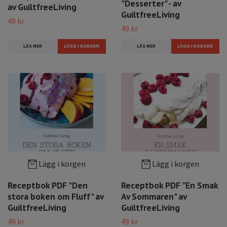
"Desserter" - av
av GuiltfreeLiving
GuiltfreeLiving
49 kr
49 kr
LÄS MER
LÄS MER
Lägg i korgen
Lägg i korgen
Receptbok PDF "Den
Receptbok PDF "En Smak
stora boken om Fluff" av
Av Sommaren" av
GuiltfreeLiving
GuiltfreeLiving
49 kr
49 kr