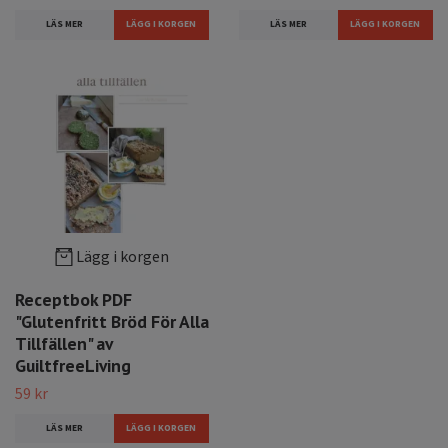
LÄS MER
LÄS MER
Lägg i korgen
Receptbok PDF
"Glutenfritt Bröd För Alla
Tillfällen" av
GuiltfreeLiving
59 kr
LÄS MER