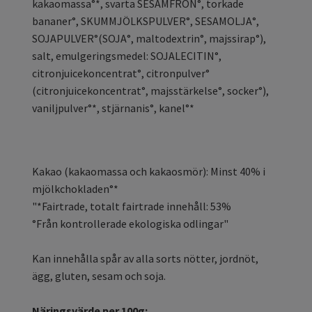
kakaomassa°*, svarta SESAMFRÖN°, torkade
bananer°, SKUMMJÖLKSPULVER°, SESAMOLJA°,
SOJAPULVER°(SOJA°, maltodextrin°, majssirap°),
salt, emulgeringsmedel: SOJALECITIN°,
citronjuicekoncentrat°, citronpulver°
(citronjuicekoncentrat°, majsstärkelse°, socker°),
vaniljpulver°*, stjärnanis°, kanel°*
Kakao (kakaomassa och kakaosmör): Minst 40% i
mjölkchokladen°*
"*Fairtrade, totalt fairtrade innehåll: 53%
°Från kontrollerade ekologiska odlingar"
Kan innehålla spår av alla sorts nötter, jordnöt,
ägg, gluten, sesam och soja.
Näringsvärde per 100g: