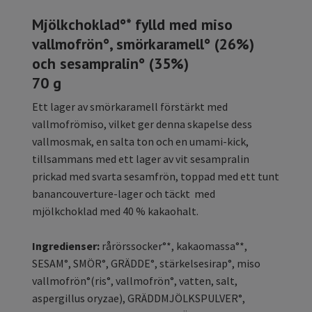
Mjölkchoklad°* fylld med miso
vallmofrön
°
, smörkaramell° (26%)
och sesampralin° (35%)
70 g
Ett lager av smörkaramell förstärkt med
vallmofrömiso, vilket ger denna skapelse dess
vallmosmak, en salta ton och en umami-kick,
tillsammans med ett lager av vit sesampralin
prickad med svarta sesamfrön, toppad med ett tunt
banancouverture-lager och täckt med
mjölkchoklad med 40 % kakaohalt.
Ingredienser:
rårörssocker°*, kakaomassa°*,
SESAM°, SMÖR°, GRÄDDE°, stärkelsesirap°, miso
vallmofrön°(ris°, vallmofrön°, vatten, salt,
aspergillus oryzae), GRÄDDMJÖLKSPULVER°,