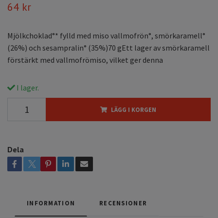
64 kr
Mjölkchoklad°* fylld med miso vallmofrön°, smörkaramell°
(26%) och sesampralin° (35%)70 gEtt lager av smörkaramell
förstärkt med vallmofrömiso, vilket ger denna
I lager.
LÄGG I KORGEN
Dela
INFORMATION
RECENSIONER