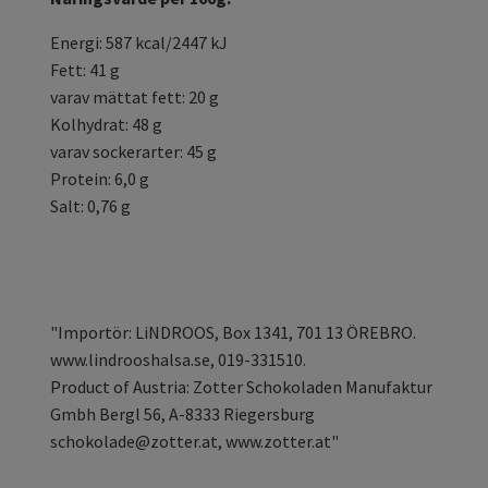
Energi: 587 kcal/2447 kJ
Fett: 41 g
varav mättat fett: 20 g
Kolhydrat: 48 g
varav sockerarter: 45 g
Protein: 6,0 g
Salt: 0,76 g
"Importör: LiNDROOS, Box 1341, 701 13 ÖREBRO.
www.lindrooshalsa.se, 019-331510.
Product of Austria: Zotter Schokoladen Manufaktur
Gmbh Bergl 56, A-8333 Riegersburg
schokolade@zotter.at
, www.zotter.at"