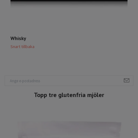
Whisky
S
Snart tillbaka
S
Topp tre glutenfria mjöler