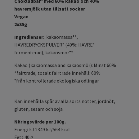
Chokladbar° med 60% kakao och 40%
havremjölk utan tillsatt socker
Vegan
2x35g
Ingredienser:
kakaomassa°*,
HAVREDRYCKSPULVER° (40%: HAVRE°
fermenterad), kakaosmör°*
Kakao (kakaomassa and kakaosmör): Minst 60%
*fairtrade, totalt fairtrade innehåll: 60%
°från kontrollerade ekologiska odlingar
Kan innehålla spår av alla sorts nötter, jordnöt,
gluten, sesam och soja.
Näringsvärde per 100g.
Energi kJ 2349 kJ/564 kcal
Fett 40 g