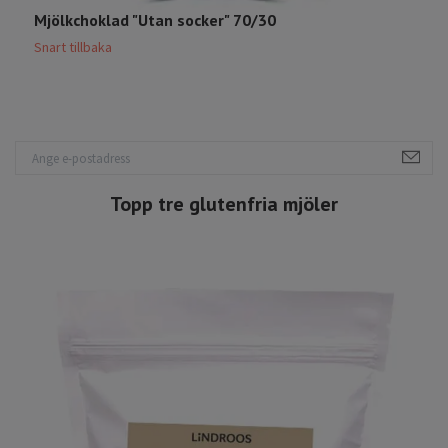
Mjölkchoklad "Utan socker" 70/30
M
Snart tillbaka
S
Topp tre glutenfria mjöler