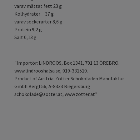
varav mättat fett 23 g
Kolhydrater 37 g
varav sockerarter 8,6 g
Protein 9,2 g
Salt 0,13 g
"Importör: LiNDROOS, Box 1341, 701 13 ÖREBRO.
www.lindrooshalsa.se, 019-331510.
Product of Austria: Zotter Schokoladen Manufaktur
Gmbh Bergl 56, A-8333 Riegersburg
schokolade@zotter.at
, www.zotter.at"