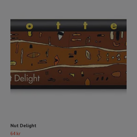
Nut Delight
Y
64 kr
S