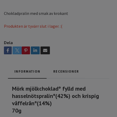
Chokladpralin med smak av krokant
Produkten är tyvärr slut i lager. :(
Dela
INFORMATION
RECENSIONER
Mörk mjölkchoklad° fylld med
hasselnötspralin°(42%) och krispig
våffelrån°(14%)
70g