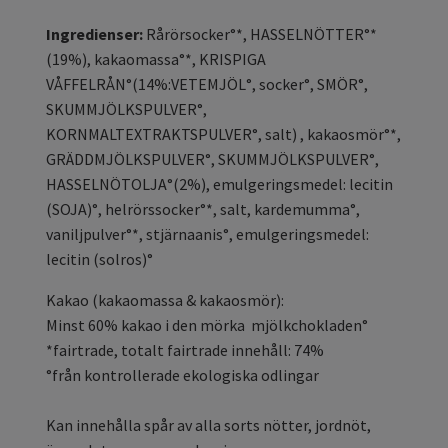
Ingredienser:
Rårörsocker°*, HASSELNÖTTER°*
(19%), kakaomassa°*, KRISPIGA
VÅFFELRÅN°(14%:VETEMJÖL°, socker°, SMÖR°,
SKUMMJÖLKSPULVER°,
KORNMALTEXTRAKTSPULVER°, salt) , kakaosmör°*,
GRÄDDMJÖLKSPULVER°, SKUMMJÖLKSPULVER°,
HASSELNÖTOLJA°(2%), emulgeringsmedel: lecitin
(SOJA)°, helrörssocker°*, salt, kardemumma°,
vaniljpulver°*, stjärnaanis°, emulgeringsmedel:
lecitin (solros)°
Kakao (kakaomassa & kakaosmör):
Minst 60% kakao i den mörka mjölkchokladen°
*fairtrade, totalt fairtrade innehåll: 74%
°från kontrollerade ekologiska odlingar
Kan innehålla spår av alla sorts nötter, jordnöt,