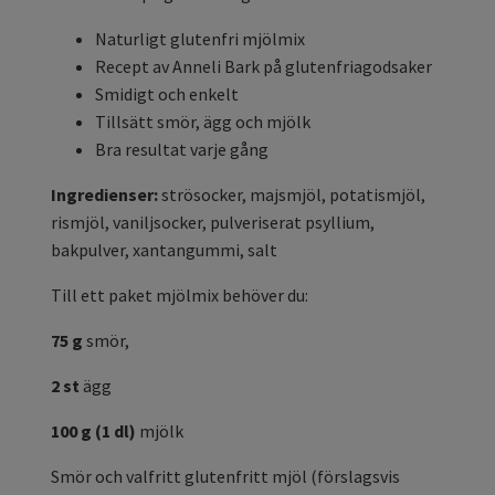
Naturligt glutenfri mjölmix
Recept av Anneli Bark på glutenfriagodsaker
Smidigt och enkelt
Tillsätt smör, ägg och mjölk
Bra resultat varje gång
Ingredienser:
strösocker, majsmjöl, potatismjöl,
rismjöl, vaniljsocker, pulveriserat psyllium,
bakpulver, xantangummi, salt
Till ett paket mjölmix behöver du:
75 g
smör,
2 st
ägg
100 g (1 dl)
mjölk
Smör och valfritt glutenfritt mjöl (förslagsvis