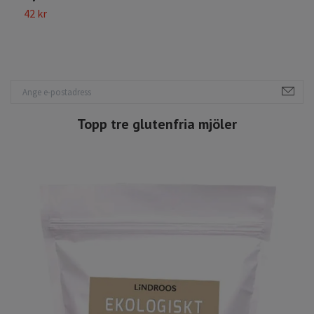
42 kr
3
Topp tre glutenfria mjöler