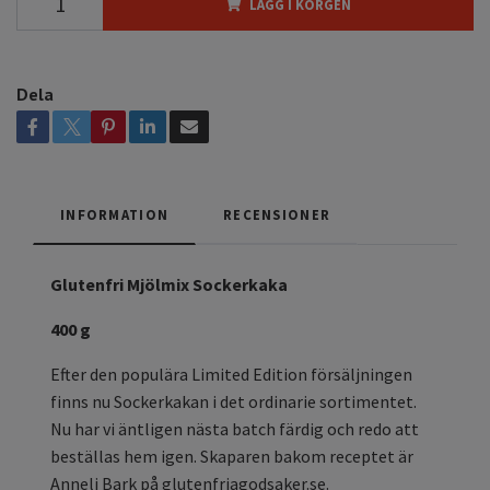
LÄGG I KORGEN
Dela
INFORMATION
RECENSIONER
Glutenfri Mjölmix Sockerkaka
400 g
Efter den populära Limited Edition försäljningen
finns nu Sockerkakan i det ordinarie sortimentet.
Nu har vi äntligen nästa batch färdig och redo att
beställas hem igen. Skaparen bakom receptet är
Anneli Bark på glutenfriagodsaker.se.