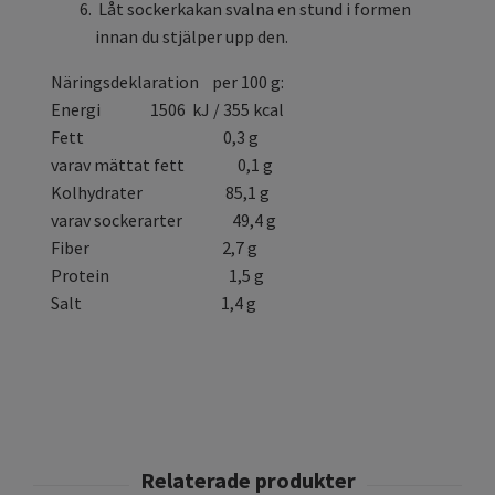
Låt sockerkakan svalna en stund i formen
innan du stjälper upp den.
Näringsdeklaration per 100 g:
Energi 1506 kJ / 355 kcal
Fett 0,3 g
varav mättat fett 0,1 g
Kolhydrater 85,1 g
varav sockerarter 49,4 g
Fiber 2,7 g
Protein 1,5 g
Salt 1,4 g