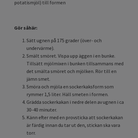
potatismjöl) till formen
Gör såhär:
Sätt ugnen på 175 grader (över- och
undervärme).
Smält smöret. Vispa upp äggen i en bunke.
Tillsätt mjölmixen i bunken tillsammans med
det smälta smöret och mjölken. Rör till en
jämn smet.
Smöra och mjöla en sockerkaksform som
rymmer 1,5 liter. Häll smeten i formen.
Grädda sockerkakan i nedre delen av ugnen i ca
30-40 minuter.
Känn efter med en provsticka att sockerkakan
är färdig innan du tar ut den, stickan ska vara
torr.