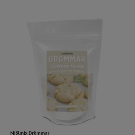
Mjölmix Drömmar
G