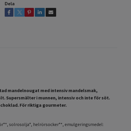
Dela
rostad mandelnougat med intensiv mandelsmak,
t. Supersmälter i munnen, intensiv och inte för söt.
 choklad. För riktiga gourmeter.
°*, solrosolja°, helrörsocker°*, emulgeringsmedel: