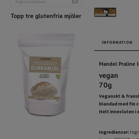
Topp tre glutenfria mjöler
INFORMATION
Mandel Praline 
vegan
70g
Veganskt & frans
blandad med fin c
Helt innesluten i
Ingredienser:
Ingr