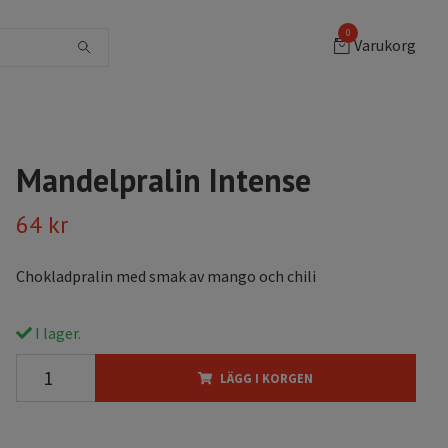
0
Varukorg
Mandelpralin Intense
64 kr
Chokladpralin med smak av mango och chili
I lager.
LÄGG I KORGEN