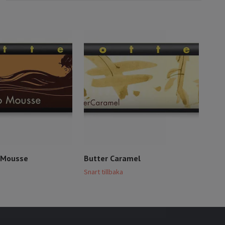
 Mousse
Butter Caramel
Pin
Snart tillbaka
Snart