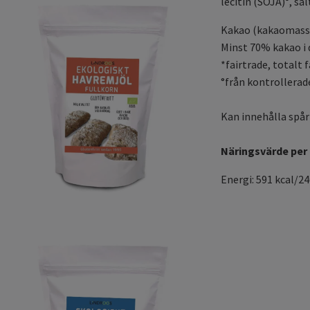
lecitin (SOJA)°, sa
Kakao (kakaomass
Minst 70% kakao i
*fairtrade, totalt 
°från kontrollerad
Kan innehålla spår 
Näringsvärde per 
Energi: 591 kcal/246