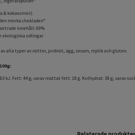
lt, ingefärapulver°
a & kakaosmör):
 den mörka chokladen°
fairtrade innehåll: 69%
e ekologiska odlingar
av alla typer av nötter, jordnöt, ägg, sesam, mjölk och gluten.
100g:
3 kJ. Fett: 44 g, varav mättat fett: 18 g. Kolhydrat: 38 g, varav sock