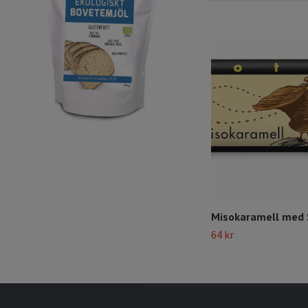
Misokaramell med
64 kr