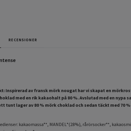
RECENSIONER
Intense
kt: Inspirerad av fransk mörk nougat har vi skapat en mörk
hoklad med en rik kakaohalt på 80 %. Avslutad med en nypa sal
 ett tunt lager av 80 % mörk choklad och sedan täckt med 70 %
edienser: kakaomassa°*, MANDEL°(28%), rårörsocker°*, kakaosmör