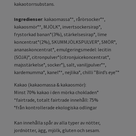
kakaotorrsubstans.
Ingredienser
: kakaomassa°*, rårörsocker°*,
kakaosmör°*, MJÖLK°, invertsockersirap°,
frystorkad banan°(3%), stärkelsesirap°, lime
koncentrat°(2%), SKUMMJÖLKSPULVER°, SMÖR°,
ananaskoncentrat°, emulgeringsmedel: lecitin
(SOJA)°, citronpulver°(citronjuicekoncentrat°,
majsstärkelse°, socker°), salt, vaniljpulver°*,
kardemumma°, kanel°*, nejlika°, chilli ”Bird’s eye”°
Kakao (kakaomassa & kakaosmör):
Minst 70% kakao i den mörka chokladen°
*fairtrade, totalt fairtrade innehåll: 75%
°från kontrollerade ekologiska odlingar
Kan innehålla spår av alla typer av nötter,
jordnötter, ägg, mjölk, gluten och sesam.