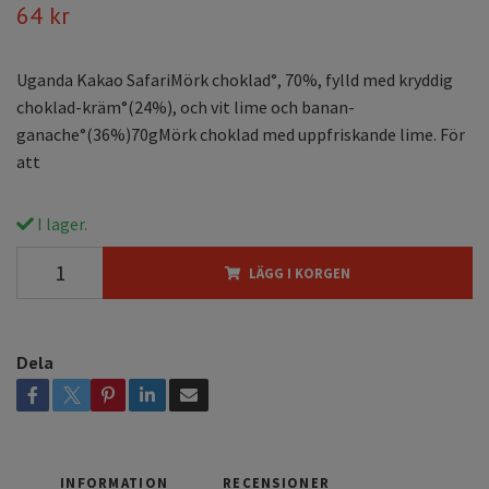
64 kr
Uganda Kakao SafariMörk choklad°, 70%, fylld med kryddig
choklad-kräm°(24%), och vit lime och banan-
ganache°(36%)70gMörk choklad med uppfriskande lime. För
att
I lager.
LÄGG I KORGEN
Dela
INFORMATION
RECENSIONER