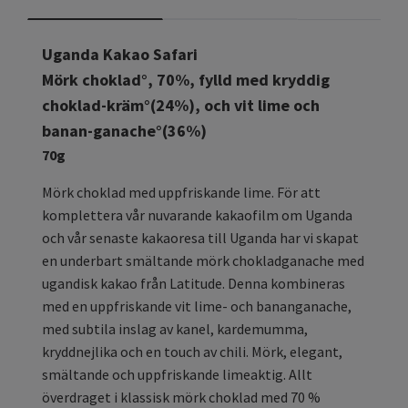
Uganda Kakao Safari
Mörk choklad°, 70%, fylld med kryddig
choklad-kräm°(24%), och vit lime och
banan-ganache°(36%)
70g
Mörk choklad med uppfriskande lime. För att
komplettera vår nuvarande kakaofilm om Uganda
och vår senaste kakaoresa till Uganda har vi skapat
en underbart smältande mörk chokladganache med
ugandisk kakao från Latitude. Denna kombineras
med en uppfriskande vit lime- och bananganache,
med subtila inslag av kanel, kardemumma,
kryddnejlika och en touch av chili. Mörk, elegant,
smältande och uppfriskande limeaktig. Allt
överdraget i klassisk mörk choklad med 70 %