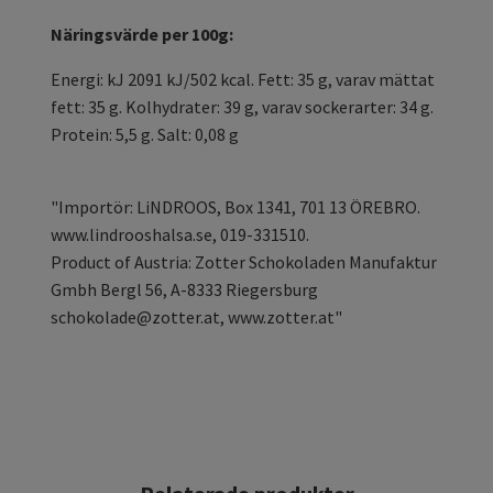
Näringsvärde per 100g:
Energi: kJ 2091 kJ/502 kcal. Fett: 35 g, varav mättat
fett: 35 g. Kolhydrater: 39 g, varav sockerarter: 34 g.
Protein: 5,5 g. Salt: 0,08 g
"Importör: LiNDROOS, Box 1341, 701 13 ÖREBRO.
www.lindrooshalsa.se, 019-331510.
Product of Austria: Zotter Schokoladen Manufaktur
Gmbh Bergl 56, A-8333 Riegersburg
schokolade@zotter.at
, www.zotter.at"