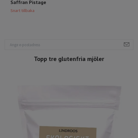
Saffran Pistage
P
6
Snart tillbaka
Topp tre glutenfria mjöler