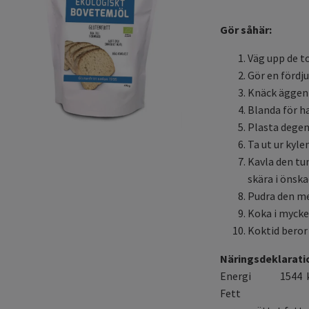
Gör såhär:
Väg upp de to
Gör en fördj
Knäck äggen 
Blanda för ha
Plasta degen 
Ta ut ur kyle
Kavla den tu
skära i önska
Pudra den med
Koka i mycke
Koktid beror 
Näringsdeklarati
Energi 1544 kJ 
Fett 0,