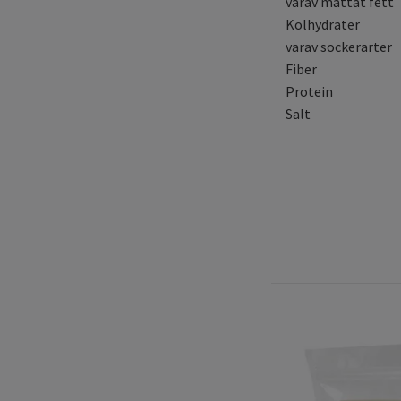
varav mättat f
Kolhydrate
varav sockerar
Fiber 7
Protein 
Salt 0,