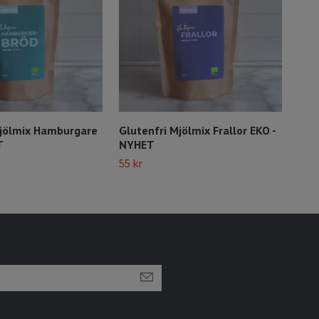
Mjölmix Hamburgare
Glutenfri Mjölmix Frallor EKO -
Glu
T
NYHET
EKO
55 kr
Snart