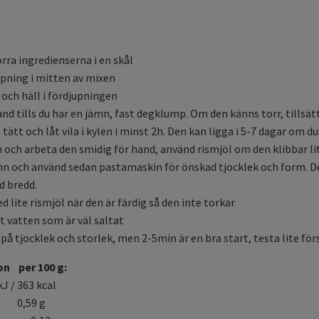
rra ingredienserna i en skål
upning i mitten av mixen
och häll i fördjupningen
nd tills du har en jämn, fast degklump. Om den känns torr, tillsät
tätt och låt vila i kylen i minst 2h. Den kan ligga i 5-7 dagar om du 
n och arbeta den smidig för hand, använd rismjöl om den klibbar li
nn och använd sedan pastamaskin för önskad tjocklek och form. De
d bredd.
 lite rismjöl när den är färdig så den inte torkar
t vatten som är väl saltat
på tjocklek och storlek, men 2-5min är en bra start, testa lite för
on per 100 g:
/ 363 kcal
59 g