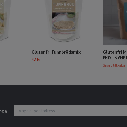
Glutenfri Tunnbrödsmix
Glutenfri 
EKO - NYHE
42 kr
Snart tillbaka
rev