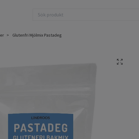
xer
Glutenfri Mjölmix Pastadeg