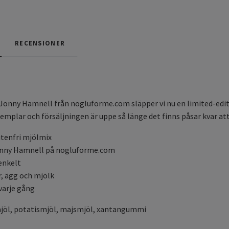
RECENSIONER
nny Hamnell från nogluforme.com släpper vi nu en limited-editon
emplar och försäljningen är uppe så länge det finns påsar kvar at
utenfri mjölmix
onny Hamnell på nogluforme.com
enkelt
r, ägg och mjölk
varje gång
mjöl, potatismjöl, majsmjöl, xantangummi