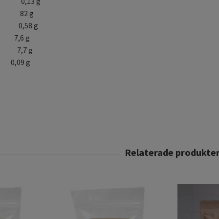
ett 0,13 g
r 82 g
ter 0,58 g
,6 g
7,7 g
09 g