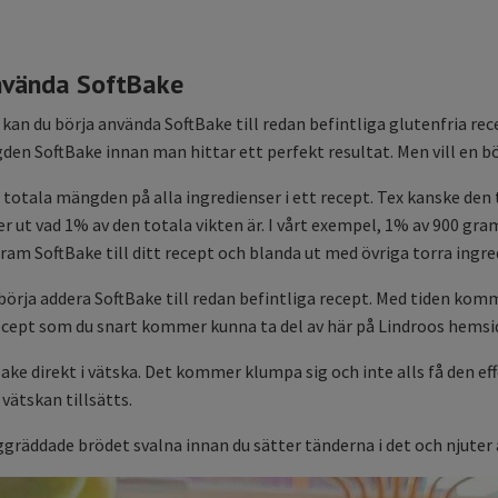
nvända SoftBake
 kan du börja använda SoftBake till redan befintliga glutenfria r
den SoftBake innan man hittar ett perfekt resultat. Men vill en bö
 totala mängden på alla ingredienser i ett recept. Tex kanske den
r ut vad 1% av den totala vikten är. I vårt exempel, 1% av 900 gra
ram SoftBake till ditt recept och blanda ut med övriga torra ingre
 börja addera SoftBake till redan befintliga recept. Med tiden kom
cept som du snart kommer kunna ta del av här på Lindroos hemsi
ake direkt i vätska. Det kommer klumpa sig och inte alls få den eff
vätskan tillsätts.
iggräddade brödet svalna innan du sätter tänderna i det och njuter 