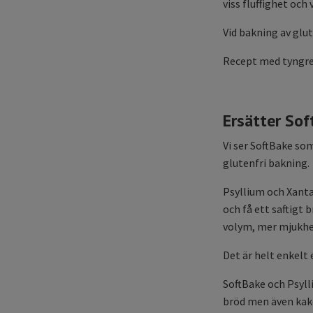
viss fluffighet och
Vid bakning av glu
Recept med tyngre 
Ersätter So
Vi ser SoftBake som
glutenfri bakning.
Psyllium och Xanta
och få ett saftigt
volym, mer mjukhet,
Det är helt enkelt
SoftBake och Psyll
bröd men även kako