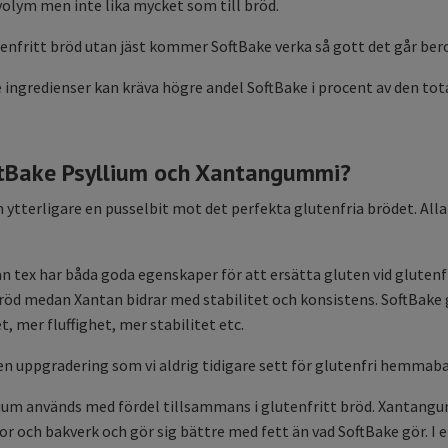
 volym men inte lika mycket som till bröd.
tenfritt bröd utan jäst kommer SoftBake verka så gott det går ber
ingredienser kan kräva högre andel SoftBake i procent av den to
ftBake Psyllium och Xantangummi?
 ytterligare en pusselbit mot det perfekta glutenfria brödet. Alla
n tex har båda goda egenskaper för att ersätta gluten vid glutenf
 bröd medan Xantan bidrar med stabilitet och konsistens. SoftBake 
 mer fluffighet, mer stabilitet etc.
 en uppgradering som vi aldrig tidigare sett för glutenfri hemmab
ium används med fördel tillsammans i glutenfritt bröd. Xantangum
r och bakverk och gör sig bättre med fett än vad SoftBake gör. I e