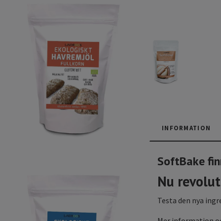
INFORMATION
SoftBake fin
Nu revolut
Testa den nya ingr
Mer information o