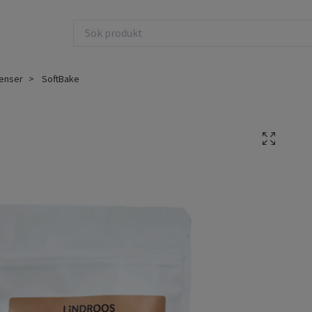
ienser
SoftBake