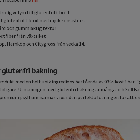
rolig volym till glutenfritt bröd
igt glutenfritt bröd med mjuk konsistens
ård och gummiaktig textur
stfiber från växtriket
op, Hemköp och Citygross från vecka 14.
v glutenfri bakning
produkt med en helt unik ingrediens bestående av 93% kostfiber. E
 tidigare. Utmaningen med glutenfri bakning är många och SoftBake
emium psyllium närmar vi oss den perfekta lösningen för att ers