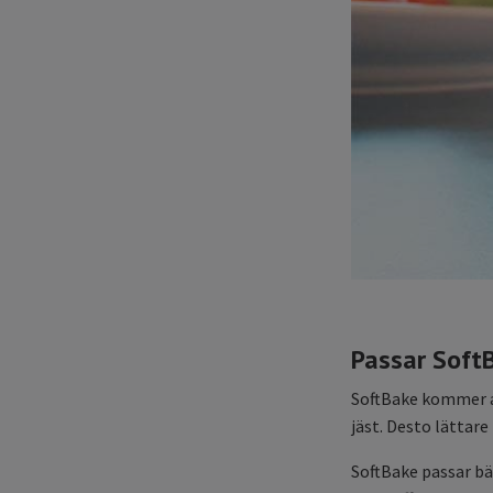
Passar SoftB
SoftBake kommer all
jäst. Desto lättar
SoftBake passar bä