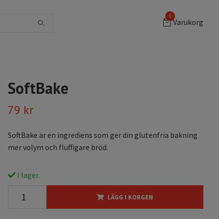
0
Varukorg
SoftBake
79 kr
SoftBake är en ingrediens som ger din glutenfria bakning
mer volym och fluffigare bröd.
I lager.
LÄGG I KORGEN