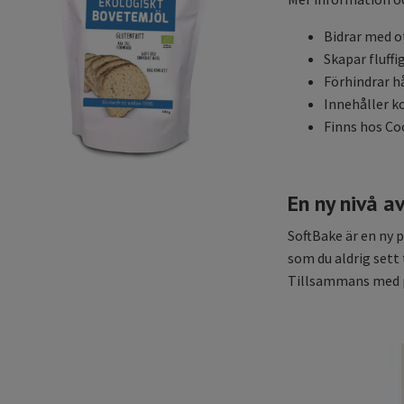
Bidrar med ot
Skapar fluff
Förhindrar h
Innehåller ko
Finns hos Co
En ny nivå a
SoftBake är en ny 
som du aldrig sett
Tillsammans med pr