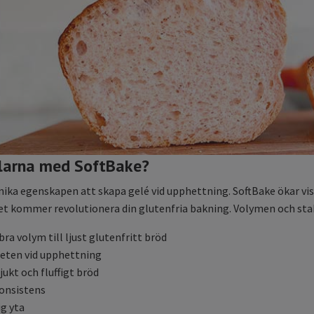
elarna med SoftBake?
nika egenskapen att skapa gelé vid upphettning. SoftBake ökar 
ket kommer revolutionera din glutenfria bakning. Volymen och stab
ra volym till ljust glutenfritt bröd
teten vid upphettning
ukt och fluffigt bröd
onsistens
ig yta