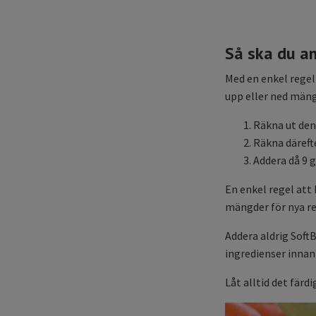
Så ska du a
Med en enkel regel
upp eller ned mäng
Räkna ut den
Räkna därefte
Addera då 9 g
En enkel regel att
mängder för nya re
Addera aldrig SoftB
ingredienser innan 
Låt alltid det färd