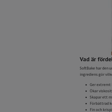
Vad är förd
SoftBake har den u
ingrediens gör vil
Ger extremt b
Ökar viskosi
Skapar ett mj
Förbättrad k
Fin och krisp