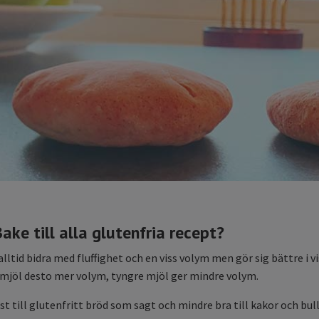
ake till alla glutenfria recept?
tid bidra med fluffighet och en viss volym men gör sig bättre i viss
e mjöl desto mer volym, tyngre mjöl ger mindre volym.
st till glutenfritt bröd som sagt och mindre bra till kakor och bu