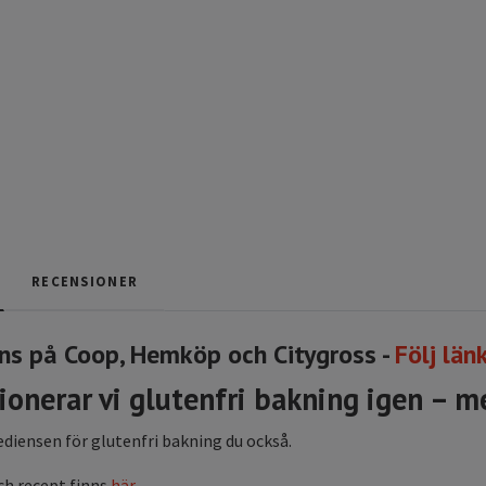
RECENSIONER
ns på Coop, Hemköp och Citygross -
Följ län
ionerar vi glutenfri bakning igen – 
ediensen för glutenfri bakning du också.
ch recept finns
här
.