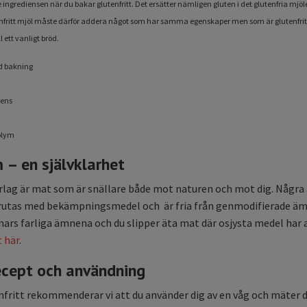
 ingrediensen när du bakar glutenfritt. Det ersätter nämligen gluten i det glutenfria mjölet
fritt mjöl måste därför addera något som har samma egenskaper men som är glutenfritt. 
 ett vanligt bröd.
id bakning
tens
olym
 – en självklarhet
lag är mat som är snällare både mot naturen och mot dig. Några a
prutas med bekämpningsmedel och är fria från genmodifierade äm
rs farliga ämnena och du slipper äta mat där osjysta medel har a
t här
.
ecept och användning
nfritt rekommenderar vi att du använder dig av en våg och mäter d