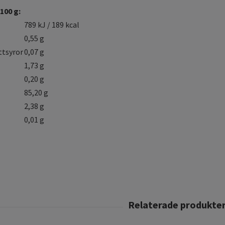
100 g:
789 kJ / 189 kcal
0,55 g
ttsyror
0,07 g
1,73 g
0,20 g
85,20 g
2,38 g
0,01 g