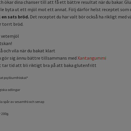
 ökar dina chanser till att få ett bättre resultat när du bakar. Gl
lle byta ut ett mjöl mot ett annat. Följ därför helst receptet som 
l en sats bröd.
Det receptet du har valt bör också ha rikligt med vä
 torrt bröd.
e vetemjöl
tskan!
å och vila när du bakat klart
 gör sig ännu bättre tillsammans med
Xantangummi
tar tid att bli riktigt bra på att baka glutenfritt
rat psylliumfröskal*
giska odlingar
la spår av sesamfrö och senap
r 200g.