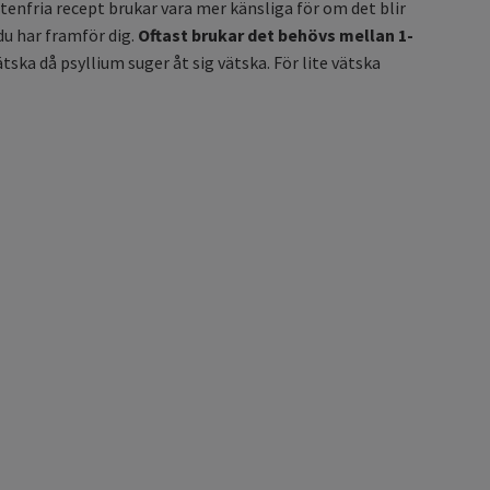
utenfria recept brukar vara mer känsliga för om det blir
du har framför dig.
Oftast brukar det behövs mellan 1-
tska då psyllium suger åt sig vätska. För lite vätska