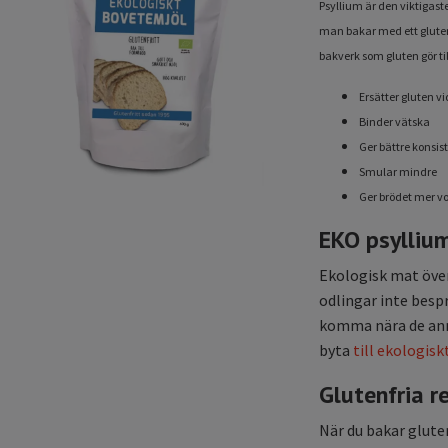
Psyllium är den viktigaste
man bakar med ett gluten
bakverk som gluten gör till
Ersätter gluten v
Binder vätska
Ger bättre konsis
Smular mindre
Ger brödet mer v
EKO psyllium
Ekologisk mat över
odlingar inte bes
komma nära de anna
byta
till ekologisk
Glutenfria r
När du bakar glute