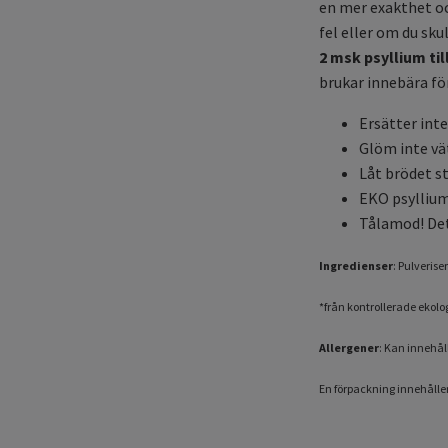
en mer exakthet och
fel eller om du sku
2 msk psyllium til
brukar innebära för
Ersätter int
Glöm inte vä
Låt brödet st
EKO psyllium
Tålamod! Det 
Ingredienser
: Pulverise
*från kontrollerade ekolo
Allergener
: Kan innehål
En förpackning innehålle