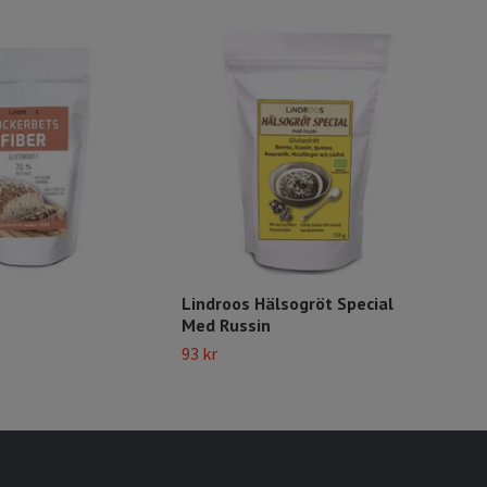
Lindroos Hälsogröt Special
Pre
Med Russin
Pul
93 kr
70 k