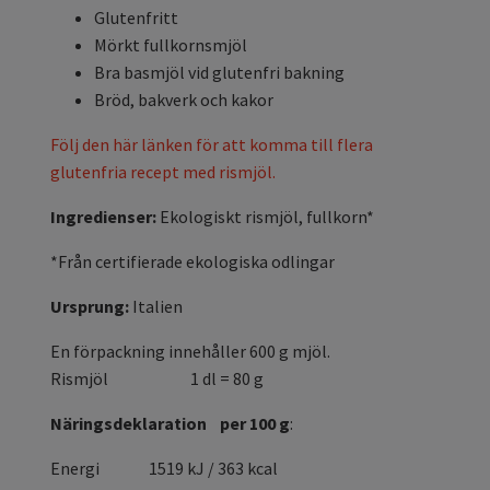
Glutenfritt
Mörkt fullkornsmjöl
Bra basmjöl vid glutenfri bakning
Bröd, bakverk och kakor
Följ den här länken för att komma till flera
glutenfria recept med rismjöl.
Ingredienser:
Ekologiskt rismjöl, fullkorn*
*Från certifierade ekologiska odlingar
Ursprung:
Italien
En förpackning innehåller 600 g mjöl.
Rismjöl 1 dl = 80 g
Näringsdeklaration per 100 g
:
Energi
1519 kJ / 363 kcal