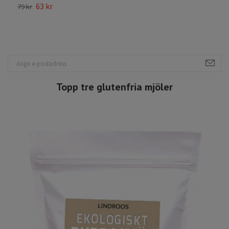
63 kr
79 kr
7
Topp tre glutenfria mjöler