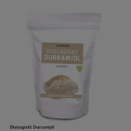
Ekologiskt Durramjöl
E