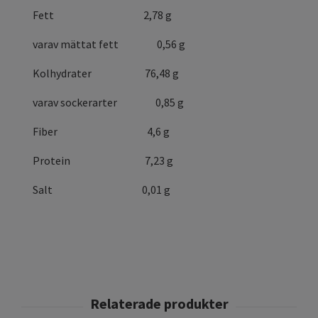
Fett 2,78 g
varav mättat fett
0,56 g
Kolhydrater 76,48 g
varav sockerarter
0,85 g
Fiber 4,6 g
Protein
7,23 g
Salt 0,01 g