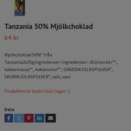
Tanzania 50% Mjölkchoklad
64 kr
Mjölkchoklad 50%° från
Tanzania2x35gIngredienser: Ingredienser: rårörsocker°*,
kakaomassa°*, kakaosmör°*, GRÄDDMJÖLKSPULVER°,
SKUMMJÖLKSPULVER°, salt, vani
Produkten är tyvärr slut i lager. :(
Dela