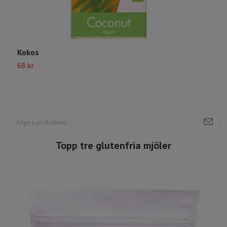
Kokos
D
68 kr
S
Topp tre glutenfria mjöler