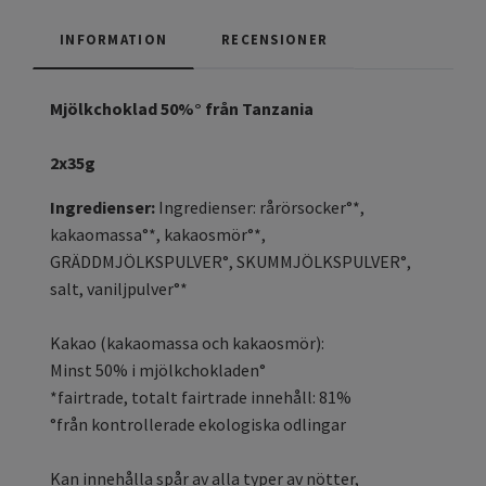
INFORMATION
RECENSIONER
Mjölkchoklad 50%° från Tanzania
2x35g
Ingredienser:
Ingredienser: rårörsocker°*,
kakaomassa°*, kakaosmör°*,
GRÄDDMJÖLKSPULVER°, SKUMMJÖLKSPULVER°,
salt, vaniljpulver°*
Kakao (kakaomassa och kakaosmör):
Minst 50% i mjölkchokladen°
*fairtrade, totalt fairtrade innehåll: 81%
°från kontrollerade ekologiska odlingar
Kan innehålla spår av alla typer av nötter,