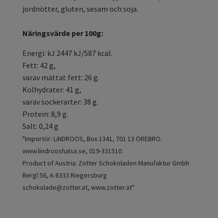
jordnötter, gluten, sesam och soja.
Näringsvärde per 100g:
Energi: kJ 2447 kJ/587 kcal.
Fett: 42 g,
varav mättat fett: 26 g.
Kolhydrater: 41 g,
varav sockerarter: 38 g.
Protein: 8,9 g.
Salt: 0,24 g
"Importör: LiNDROOS, Box 1341, 701 13 ÖREBRO.
www.lindrooshalsa.se, 019-331510.
Product of Austria: Zotter Schokoladen Manufaktur Gmbh
Bergl 56, A-8333 Riegersburg
schokolade@zotter.at
, www.zotter.at"