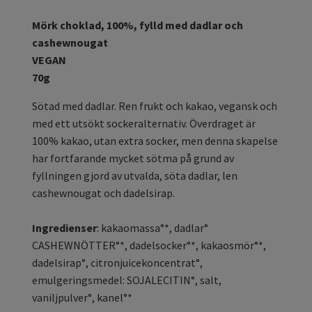
Mörk choklad, 100%, fylld med dadlar och
cashewnougat
VEGAN
70g
Sötad med dadlar. Ren frukt och kakao, vegansk och
med ett utsökt sockeralternativ. Överdraget är
100% kakao, utan extra socker, men denna skapelse
har fortfarande mycket sötma på grund av
fyllningen gjord av utvalda, söta dadlar, len
cashewnougat och dadelsirap.
Ingredienser
: kakaomassa°*, dadlar°
CASHEWNÖTTER°*, dadelsocker°*, kakaosmör°*,
dadelsirap°, citronjuicekoncentrat°,
emulgeringsmedel: SOJALECITIN°, salt,
vaniljpulver°, kanel°*