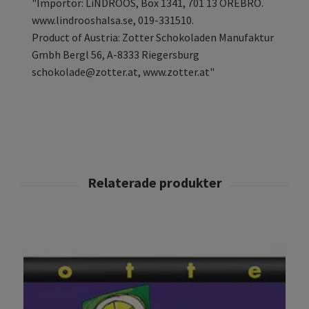
"Importör: LiNDROOS, Box 1341, 701 13 ÖREBRO.
www.lindrooshalsa.se, 019-331510.
Product of Austria: Zotter Schokoladen Manufaktur
Gmbh Bergl 56, A-8333 Riegersburg
schokolade@zotter.at
, www.zotter.at"