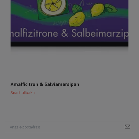
Amalficitron & Salviamarsipan
T
Snart tillbaka
S