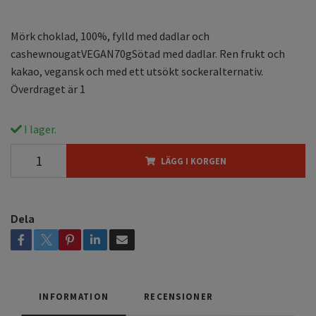
Mörk choklad, 100%, fylld med dadlar och
cashewnougatVEGAN70gSötad med dadlar. Ren frukt och
kakao, vegansk och med ett utsökt sockeralternativ.
Överdraget är 1
I lager.
LÄGG I KORGEN
Dela
INFORMATION
RECENSIONER