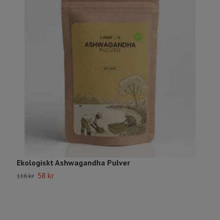
Ekologiskt Ashwagandha Pulver
E
58 kr
116 kr
1