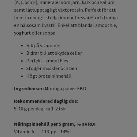
(A, C och E), mineraler som järn, kalk och kalium
samt lättupptagligt växtprotein. Perfekt för att
boosta energi, stödja immunförsvaret och främja
en hälsosam livsstil. Enkel att blanda i smoothie,
yoghurt eller soppa.
Rik på vitamin E
Bidrar till att skydda celler
Perfekt i smoothies
Stödjer muskler och ben
Högt proteininnehåll
Ingredienser:
Moringa pulver EKO
Rekommenderad daglig dos:
5-10 g per dag, ca 1-2 tsk
Näringsinnehåll per 5 gram, % av RDI
Vitamin A 113 µg 14%