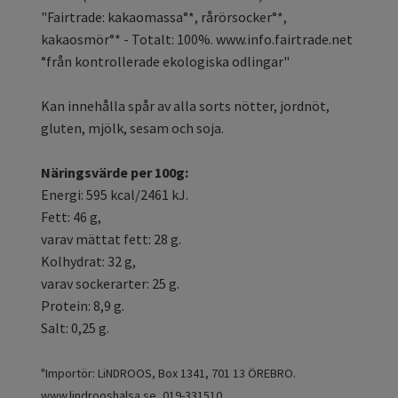
"Fairtrade: kakaomassa°*, rårörsocker°*,
kakaosmör°* - Totalt: 100%. www.info.fairtrade.net
°från kontrollerade ekologiska odlingar"
Kan innehålla spår av alla sorts nötter, jordnöt,
gluten, mjölk, sesam och soja.
Näringsvärde per 100g:
Energi: 595 kcal/2461 kJ.
Fett: 46 g,
varav mättat fett: 28 g.
Kolhydrat: 32 g,
varav sockerarter: 25 g.
Protein: 8,9 g.
Salt: 0,25 g.
"Importör: LiNDROOS, Box 1341, 701 13 ÖREBRO.
www.lindrooshalsa.se, 019-331510.