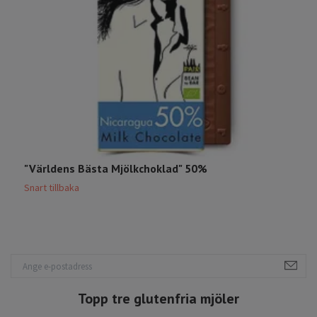
"Världens Bästa Mjölkchoklad" 50%
D
Snart tillbaka
S
Topp tre glutenfria mjöler