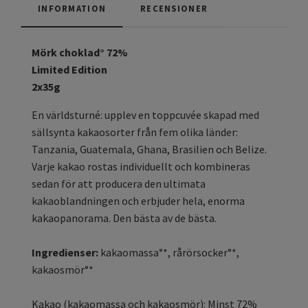
INFORMATION
RECENSIONER
Mörk choklad° 72%
Limited Edition
2x35g
En världsturné: upplev en toppcuvée skapad med
sällsynta kakaosorter från fem olika länder:
Tanzania, Guatemala, Ghana, Brasilien och Belize.
Varje kakao rostas individuellt och kombineras
sedan för att producera den ultimata
kakaoblandningen och erbjuder hela, enorma
kakaopanorama. Den bästa av de bästa.
Ingredienser:
kakaomassa°*, rårörsocker°*,
kakaosmör°*
Kakao (kakaomassa och kakaosmör): Minst 72%