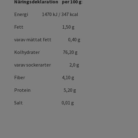
Näringsdeklaration per 100 g
:
Energi
1470 kJ / 347 kcal
Fett 1,50 g
varav mättat fett
0,40 g
Kolhydrater 76,20 g
varav sockerarter
2,0 g
Fiber 4,10 g
Protein
5,20 g
Salt 0,01 g