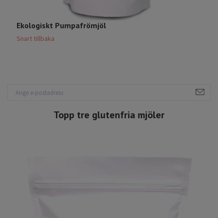
Ekologiskt Pumpafrömjöl
E
Snart tillbaka
6
Topp tre glutenfria mjöler