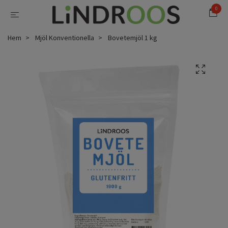
0
Hem
Mjöl Konventionella
Bovetemjöl 1 kg