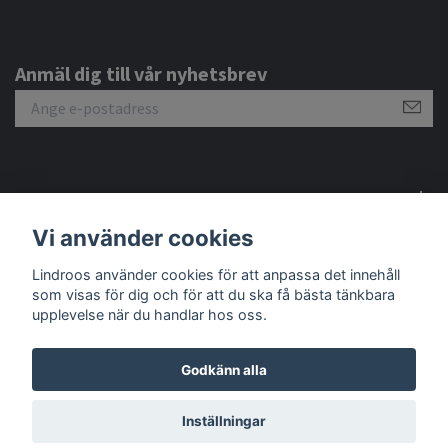
Anmäl dig till vår nyhetsbrev
Om oss
Vi använder cookies
Sociala medier
Lindroos använder cookies för att anpassa det innehåll
som visas för dig och för att du ska få bästa tänkbara
upplevelse när du handlar hos oss.
Godkänn alla
© 2026 Lindroos Shop
Inställningar