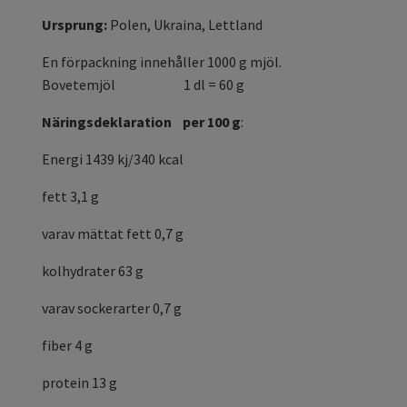
Ursprung:
Polen, Ukraina, Lettland
En förpackning innehåller 1000 g mjöl.
Bovetemjöl 1 dl = 60 g
Näringsdeklaration per 100 g
:
Energi 1439 kj/340 kcal
fett 3,1 g
varav mättat fett 0,7 g
kolhydrater 63 g
varav sockerarter 0,7 g
fiber 4 g
protein 13 g