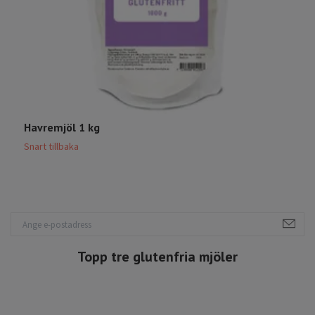
Havremjöl 1 kg
D
Snart tillbaka
S
Topp tre glutenfria mjöler