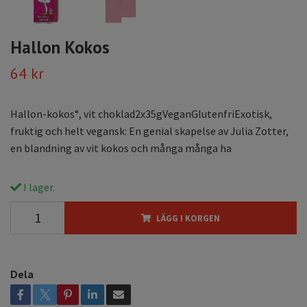
Hallon Kokos
64 kr
Hallon-kokos°, vit choklad2x35gVeganGlutenfriExotisk,
fruktig och helt vegansk: En genial skapelse av Julia Zotter,
en blandning av vit kokos och många många ha
I lager.
LÄGG I KORGEN
Dela