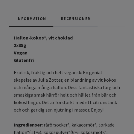
INFORMATION
RECENSIONER
Hallon-kokos°, vit choklad
2x35g
Vegan
Glutenfri
Exotisk, fruktig och helt vegansk: En genial
skapelse av Julia Zotter, en blandning av vit kokos
och många många hallon. Dess fantastiska färg och
smaskiga smak härrör helt och hållet från bär och
kokosflingor. Det är förstärkt med ett citronstänk
och och ger dig sen njutning i massor. Enjoy!
Ingredienser:
rårörsocker°, kakaosmör°, torkade
hallon°(11%), kokospulver°(6%: kokosmjölk°,