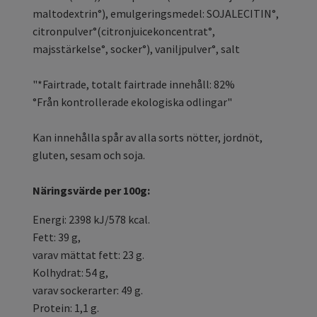
maltodextrin°), emulgeringsmedel: SOJALECITIN°,
citronpulver°(citronjuicekoncentrat°,
majsstärkelse°, socker°), vaniljpulver°, salt
"*Fairtrade, totalt fairtrade innehåll: 82%
°Från kontrollerade ekologiska odlingar"
Kan innehålla spår av alla sorts nötter, jordnöt,
gluten, sesam och soja.
Näringsvärde per 100g:
Energi: 2398 kJ/578 kcal.
Fett: 39 g,
varav mättat fett: 23 g.
Kolhydrat: 54 g,
varav sockerarter: 49 g.
Protein: 1,1 g.