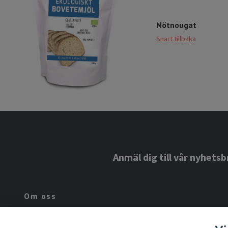
Nötnougat
Snart tillbaka
Anmäl dig till vår nyhetsb
Om oss
Lindroos Hälsa är ett familjeföretag som har drivits inom familjen