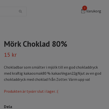
0
Varukorg
Mörk Choklad 80%
15 kr
Chokladbar som smälter i mjölk till en god chokladdryck
med kraftig kakaosmak80 % kakaoVegan22gNjut av en god
chokladdryck med choklad från Zotter. Värm upp val
Produkten är tyvärr slut i lager. :(
Dela