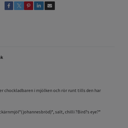
ak
r chockladbaren i mjölken och rör runt tills den har
ärnmjöl°(johannesbröd)°, salt, chilli ?Bird?s eye?°