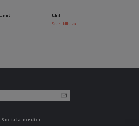
anel
Chili
Grö
Snart tillbaka
Snart
Sociala medier
Instagram