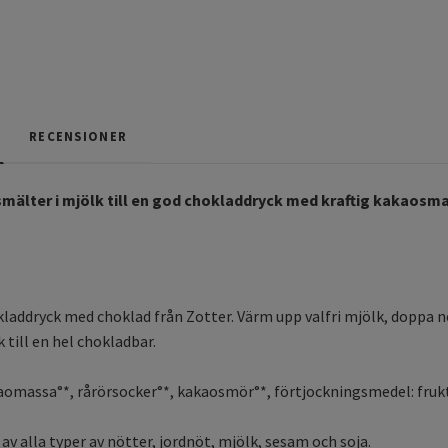
RECENSIONER
mälter i mjölk till en god chokladdryck med kraftig kakaosm
kladdryck med choklad från Zotter. Värm upp valfri mjölk, doppa ne
k till en hel chokladbar.
aomassa°*, rårörsocker°*, kakaosmör°*, förtjockningsmedel: fruktk
av alla typer av nötter, jordnöt, mjölk, sesam och soja.