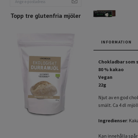
Topp tre glutenfria mjöler
INFORMATION
Chokladbar som s
80 % kakao
Vegan
22g
Njut av en god cho
smält. Ca 4 dl mjöl
Ingredienser
: Kak
Kan innehålla spår 