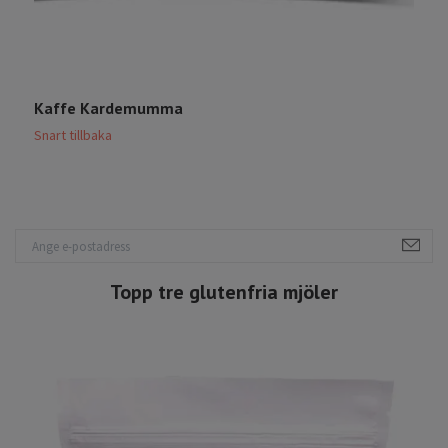
Kaffe Kardemumma
C
Snart tillbaka
S
Topp tre glutenfria mjöler