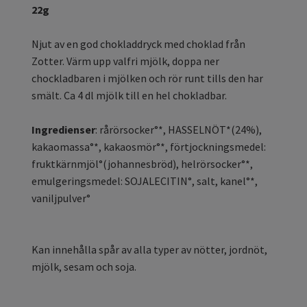
22g
Njut av en god chokladdryck med choklad från
Zotter. Värm upp valfri mjölk, doppa ner
chockladbaren i mjölken och rör runt tills den har
smält. Ca 4 dl mjölk till en hel chokladbar.
Ingredienser
: rårörsocker°*, HASSELNÖT*(24%),
kakaomassa°*, kakaosmör°*, förtjockningsmedel:
fruktkärnmjöl°(johannesbröd), helrörsocker°*,
emulgeringsmedel: SOJALECITIN°, salt, kanel°*,
vaniljpulver°
Kan innehålla spår av alla typer av nötter, jordnöt,
mjölk, sesam och soja.