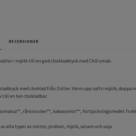
RECENSIONER
lter i mjölk till en god chokladdryck med Chili smak.
kladdryck med choklad från Zotter. Värm upp valfri mjölk, doppa ne
k till en hel chokladbar.
aomassa°*, rårörsocker°*, kakaosmör°*, förtjockningsmedel: frukt
av alla typer av nötter, jordnöt, mjölk, sesam och soja.