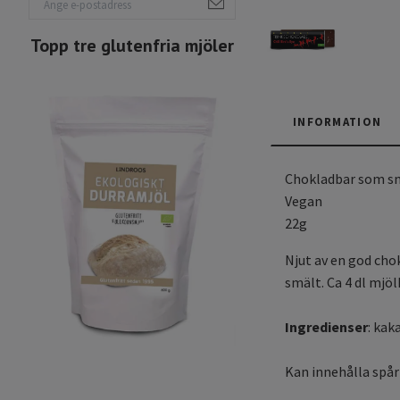
Topp tre glutenfria mjöler
INFORMATION
Chokladbar som smä
Vegan
22g
Njut av en god cho
smält. Ca 4 dl mjöl
Ingredienser
: kak
Kan innehålla spår 