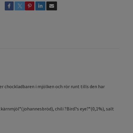
r chockladbaren i mjölken och rör runt tills den har
kärnmjöl°(johannesbröd), chili ?Bird?s eye?°(0,1%), salt