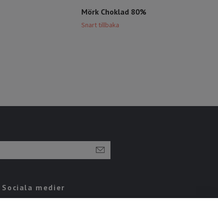
Mörk Choklad 80%
Xoc
Snart tillbaka
Snart
Sociala medier
Instagram