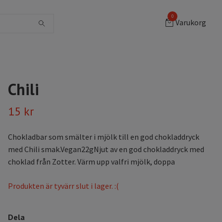
0
Varukorg
Chili
15 kr
Chokladbar som smälter i mjölk till en god chokladdryck
med Chili smak.Vegan22gNjut av en god chokladdryck med
choklad från Zotter. Värm upp valfri mjölk, doppa
Produkten är tyvärr slut i lager. :(
Dela