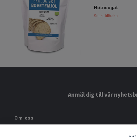
Nötnougat
Snart tillbaka
Anmäl dig till vår nyhetsb
Om oss
Lindroos Hälsa är ett familjeföretag som har drivits inom familjen