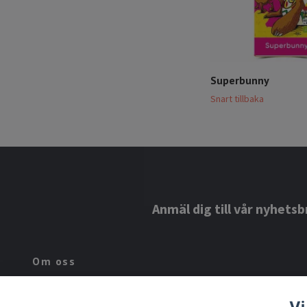
Superbunny
Snart tillbaka
Anmäl dig till vår nyhetsb
Om oss
Lindroos Hälsa är ett familjeföretag som har drivits inom familjen
Vi