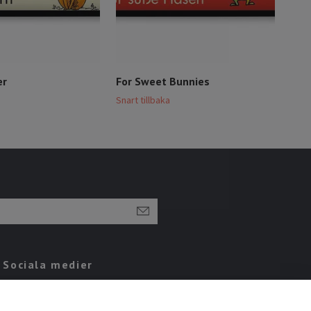
er
For Sweet Bunnies
Che
Snart tillbaka
Snart
Sociala medier
Instagram