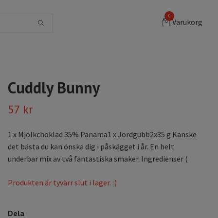
0
Varukorg
Cuddly Bunny
57 kr
1 x Mjölkchoklad 35% Panama1 x Jordgubb2x35 g Kanske
det bästa du kan önska dig i påskägget i år. En helt
underbar mix av två fantastiska smaker. Ingredienser (
Produkten är tyvärr slut i lager. :(
Dela