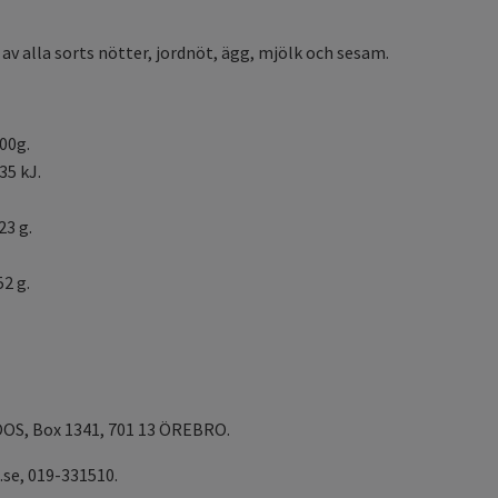
av alla sorts nötter, jordnöt, ägg, mjölk och sesam.
00g.
35 kJ.
23 g.
52 g.
OS, Box 1341, 701 13 ÖREBRO.
se, 019-331510.