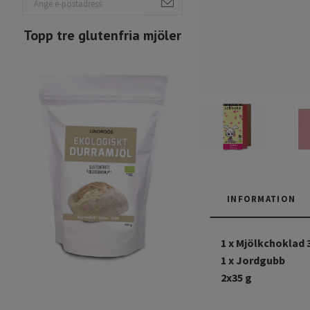
Topp tre glutenfria mjöler
INFORMATION
1 x Mjölkchoklad
1 x Jordgubb
2x35 g