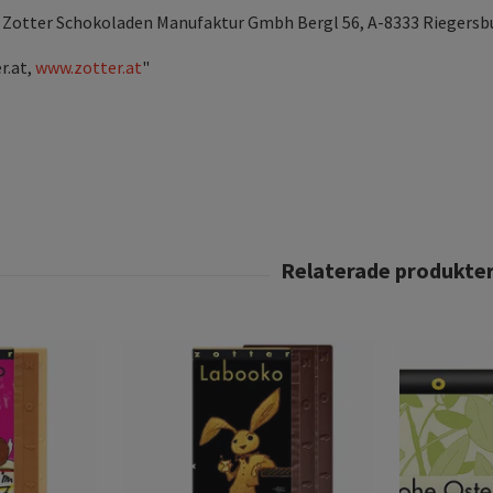
a: Zotter Schokoladen Manufaktur Gmbh Bergl 56, A-8333 Riegersb
r.at
,
www.zotter.at
"