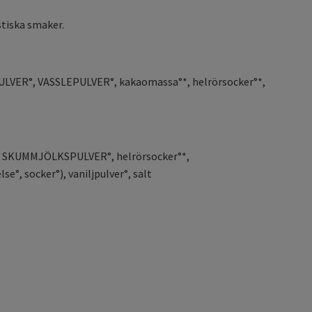
stiska smaker.
ULVER°, VASSLEPULVER°, kakaomassa°*, helrörsocker°*,
%), SKUMMJÖLKSPULVER°, helrörsocker°*,
°, socker°), vaniljpulver°, salt