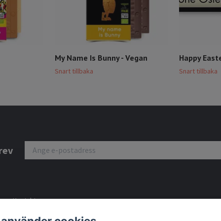
My Name Is Bunny - Vegan
Happy East
Snart tillbaka
Snart tillbaka
rev
Kontakt
Köpvillkor
 använder cookies