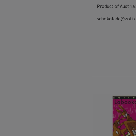
Product of Austri
schokolade@zotte