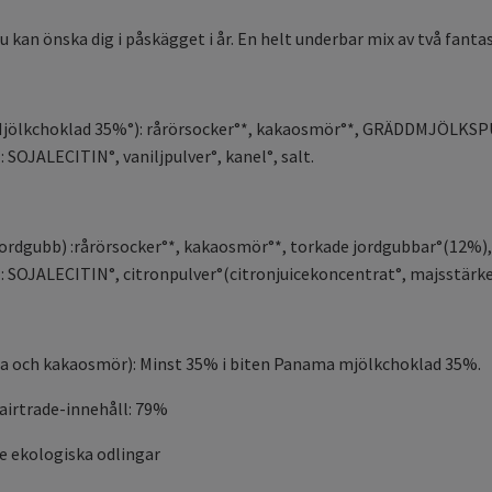
 kan önska dig i påskägget i år. En helt underbar mix av två fanta
Mjölkchoklad 35%°): rårörsocker°*, kakaosmör°*, GRÄDDMJÖLKSP
SOJALECITIN°, vaniljpulver°, kanel°, salt.
 jordgubb) :rårörsocker°*, kakaosmör°*, torkade jordgubbar°(12
SOJALECITIN°, citronpulver°(citronjuicekoncentrat°, majsstärkelse
 och kakaosmör): Minst 35% i biten Panama mjölkchoklad 35%.
fairtrade-innehåll: 79%
e ekologiska odlingar