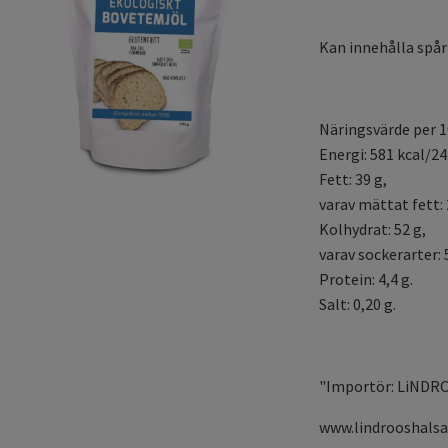
Kan innehålla spår 
Näringsvärde per 1
Energi: 581 kcal/24
Fett: 39 g,
varav mättat fett: 
Kolhydrat: 52 g,
varav sockerarter: 
Protein: 4,4 g.
Salt: 0,20 g.
"Importör: LiNDRO
www.lindrooshalsa.