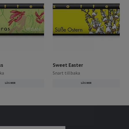
ss
Sweet Easter
aka
Snart tillbaka
LÄS MER
LÄS MER