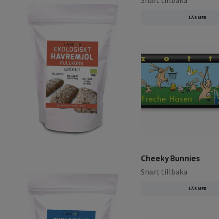
Snart tillbaka
LÄS MER
Cheeky Bunnies
Snart tillbaka
LÄS MER