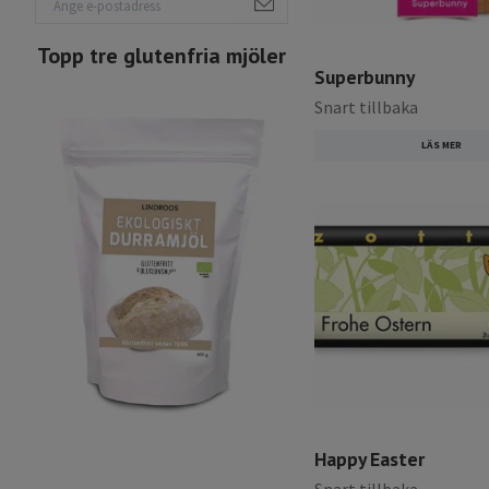
Topp tre glutenfria mjöler
Superbunny
Snart tillbaka
LÄS MER
Happy Easter