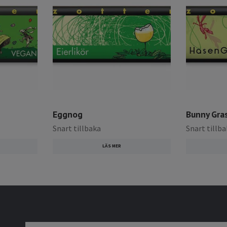
Eggnog
Bunny Gra
Snart tillbaka
Snart tillb
LÄS MER