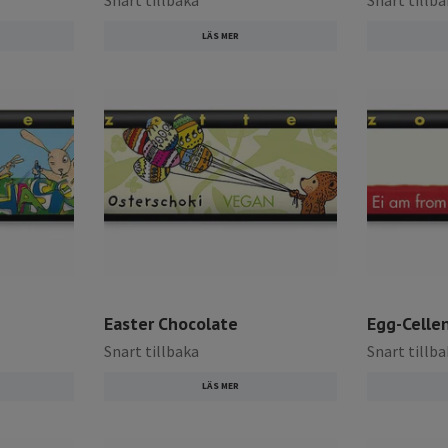
Snart tillbaka
Snart tillb
LÄS MER
Easter Chocolate
Egg-Cellen
Snart tillbaka
Snart tillb
LÄS MER