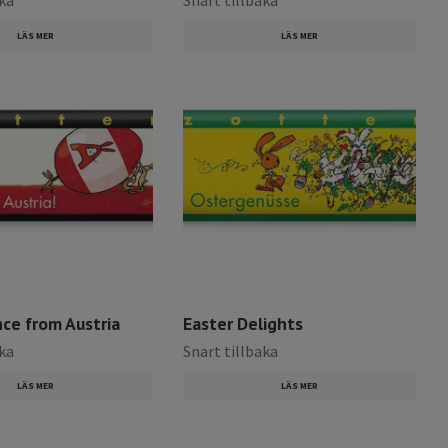
aka
Snart tillbaka
LÄS MER
LÄS MER
ce from Austria
Easter Delights
aka
Snart tillbaka
LÄS MER
LÄS MER