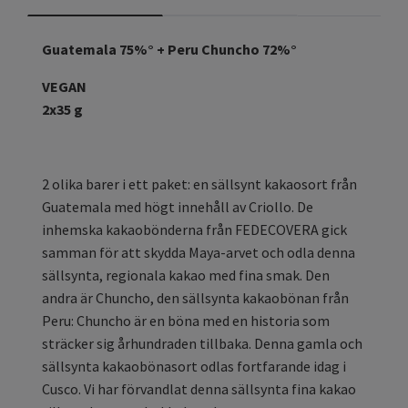
Guatemala 75%° + Peru Chuncho 72%°
VEGAN
2x35 g
2 olika barer i ett paket: en sällsynt kakaosort från
Guatemala med högt innehåll av Criollo. De
inhemska kakaobönderna från FEDECOVERA gick
samman för att skydda Maya-arvet och odla denna
sällsynta, regionala kakao med fina smak. Den
andra är Chuncho, den sällsynta kakaobönan från
Peru: Chuncho är en böna med en historia som
sträcker sig århundraden tillbaka. Denna gamla och
sällsynta kakaobönasort odlas fortfarande idag i
Cusco. Vi har förvandlat denna sällsynta fina kakao