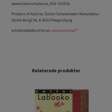
www.lindrooshalsa.se, 019-331510.
Product of Austria: Zotter Schokoladen Manufaktur
Gmbh Bergl 56, A-8333 Riegersburg
schokolade@zotter.at
,
www.zotter.at
"