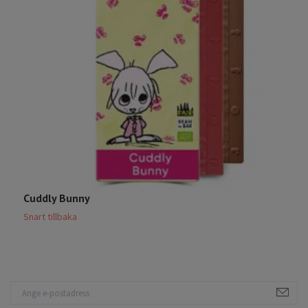
Cuddly Bunny
H
Snart tillbaka
S