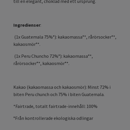
till en elegant, choklad med ett ursprung.
Ingredienser
:
(1x Guatemala 75%°): kakaomassa°*, rårörsocker°*,
kakaosmör°*.
(1x Peru Chuncho 72%°): kakaomassa°*,
rårörsocker°*, kakaosmör°*.
Kakao (kakaomassa och kakaosmör): Minst 72% i
biten Peru chunch och 75% i biten Guatemala.
*Fairtrade, totalt fairtrade-innehåll: 100%
°Från kontrollerade ekologiska odlingar