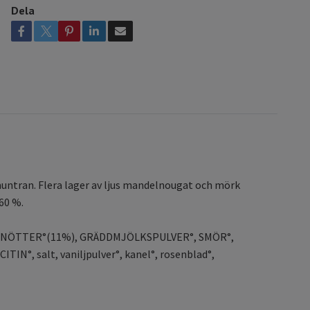
Dela
untran. Flera lager av ljus mandelnougat och mörk
60 %.
SSELNÖTTER°(11%), GRÄDDMJÖLKSPULVER°, SMÖR°,
°, salt, vaniljpulver°, kanel°, rosenblad°,