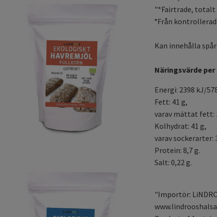
"*Fairtrade, totalt
°Från kontrollerad
Kan innehålla spår
Näringsvärde per
Energi: 2398 kJ/578
Fett: 41 g,
varav mättat fett: 
Kolhydrat: 41 g,
varav sockerarter: 
Protein: 8,7 g.
Salt: 0,22 g.
"Importör: LiNDRO
www.lindrooshalsa.