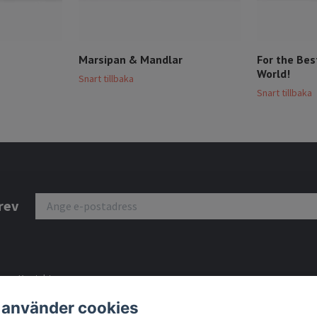
Marsipan & Mandlar
For the Bes
World!
Snart tillbaka
Snart tillbaka
rev
Kontakt
Köpvillkor
 använder cookies