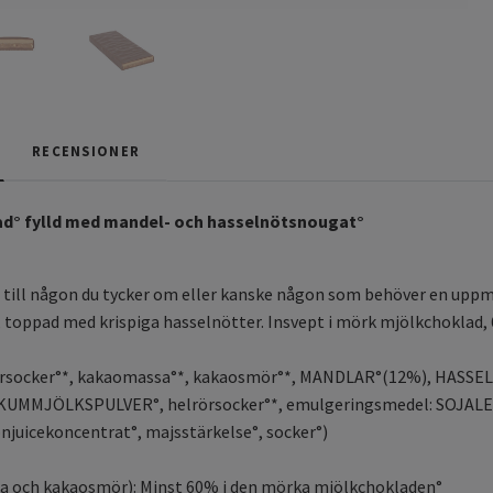
RECENSIONER
d° fylld med mandel- och hasselnötsnougat°
 till någon du tycker om eller kanske någon som behöver en uppm
toppad med krispiga hasselnötter. Insvept i mörk mjölkchoklad, 
rörsocker°*, kakaomassa°*, kakaosmör°*, MANDLAR°(12%), HA
UMMJÖLKSPULVER°, helrörsocker°*, emulgeringsmedel: SOJALECITIN
onjuicekoncentrat°, majsstärkelse°, socker°)
 och kakaosmör): Minst 60% i den mörka mjölkchokladen°