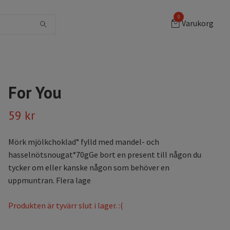
0
Varukorg
For You
59 kr
Mörk mjölkchoklad° fylld med mandel- och
hasselnötsnougat°70gGe bort en present till någon du
tycker om eller kanske någon som behöver en
uppmuntran. Flera lage
Produkten är tyvärr slut i lager. :(