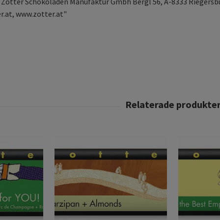
a: Zotter Schokoladen Manufaktur Gmbh Bergl 56, A-8333 Riegersb
r.at
, www.zotter.at"