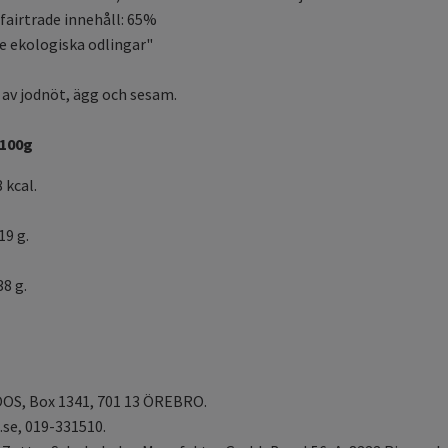
 fairtrade innehåll: 65%
e ekologiska odlingar"
 av jodnöt, ägg och sesam.
 100g
 kcal.
19 g.
38 g.
OS, Box 1341, 701 13 ÖREBRO.
se, 019-331510.