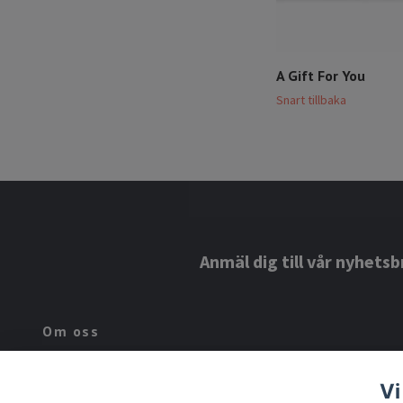
A Gift For You
Snart tillbaka
Anmäl dig till vår nyhetsb
Om oss
Lindroos Hälsa är ett familjeföretag som har drivits inom familjen
Vi
sedan 1947. Vi strävar efter att bidra med produkter som hjälper