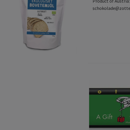
Product of Austri
schokolade@zotte