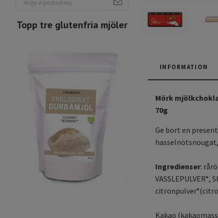
Topp tre glutenfria mjöler
INFORMATION
Mörk mjölkchokla
70g
Ge bort en present
hasselnötsnougat, 
Ingredienser
: rå
VASSLEPULVER°, SK
citronpulver°(citr
Kakao (kakaomassa