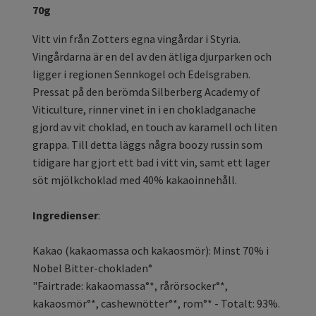
70g
Vitt vin från Zotters egna vingårdar i Styria.
Vingårdarna är en del av den ätliga djurparken och
ligger i regionen Sennkogel och Edelsgraben.
Pressat på den berömda Silberberg Academy of
Viticulture, rinner vinet in i en chokladganache
gjord av vit choklad, en touch av karamell och liten
grappa. Till detta läggs några boozy russin som
tidigare har gjort ett bad i vitt vin, samt ett lager
söt mjölkchoklad med 40% kakaoinnehåll.
Ingredienser
:
Kakao (kakaomassa och kakaosmör): Minst 70% i
Nobel Bitter-chokladen°
"Fairtrade: kakaomassa°*, rårörsocker°*,
kakaosmör°*, cashewnötter°*, rom°* - Totalt: 93%.