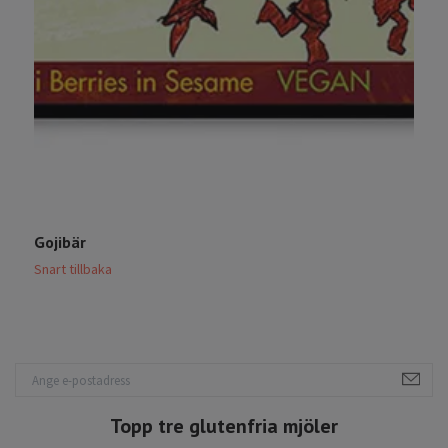
Gojibär
A
Snart tillbaka
S
Topp tre glutenfria mjöler