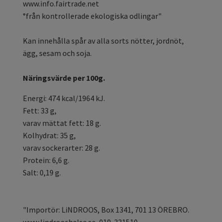
www.info.fairtrade.net
°från kontrollerade ekologiska odlingar"
Kan innehålla spår av alla sorts nötter, jordnöt,
ägg, sesam och soja.
Näringsvärde per 100g.
Energi: 474 kcal/1964 kJ.
Fett: 33 g,
varav mättat fett: 18 g.
Kolhydrat: 35 g,
varav sockerarter: 28 g.
Protein: 6,6 g.
Salt: 0,19 g.
"Importör: LiNDROOS, Box 1341, 701 13 ÖREBRO.
www.lindrooshalsa.se, 019-331510.