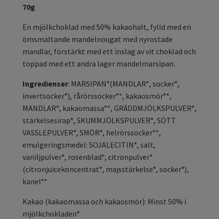
70g
En mjölkchoklad med 50% kakaohalt, fylld med en
ömsmältande mandelnougat med nyrostade
mandlar, förstärkt med ett inslag av vit choklad och
toppad med ett andra lager mandelmarsipan.
Ingredienser
: MARSIPAN°(MANDLAR°, socker°,
invertsocker°), rårörssocker°*, kakaosmör°*,
MANDLAR°, kakaomassa°*, GRÄDDMJÖLKSPULVER°,
stärkelsesirap°, SKUMMJÖLKSPULVER°, SÖTT
VASSLEPULVER°, SMÖR°, helrörssocker°*,
emulgeringsmedel: SOJALECITIN°, salt,
vaniljpulver°, rosenblad°, citronpulver°
(citronjuicekoncentrat°, majsstärkelse°, socker°),
kanel°*
Kakao (kakaomassa och kakaosmör): Minst 50% i
mjölkchokladen°