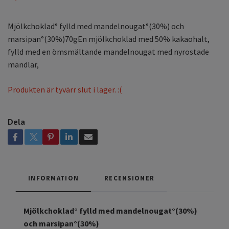
Mjölkchoklad° fylld med mandelnougat°(30%) och
marsipan°(30%)70gEn mjölkchoklad med 50% kakaohalt,
fylld med en ömsmältande mandelnougat med nyrostade
mandlar,
Produkten är tyvärr slut i lager. :(
Dela
INFORMATION
RECENSIONER
Mjölkchoklad° fylld med mandelnougat°(30%)
och marsipan°(30%)