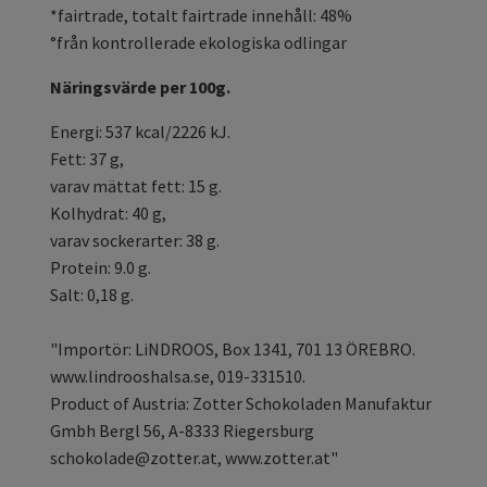
*fairtrade, totalt fairtrade innehåll: 48%
°från kontrollerade ekologiska odlingar
Näringsvärde per 100g.
Energi: 537 kcal/2226 kJ.
Fett: 37 g,
varav mättat fett: 15 g.
Kolhydrat: 40 g,
varav sockerarter: 38 g.
Protein: 9.0 g.
Salt: 0,18 g.
"Importör: LiNDROOS, Box 1341, 701 13 ÖREBRO.
www.lindrooshalsa.se, 019-331510.
Product of Austria: Zotter Schokoladen Manufaktur
Gmbh Bergl 56, A-8333 Riegersburg
schokolade@zotter.at
, www.zotter.at"