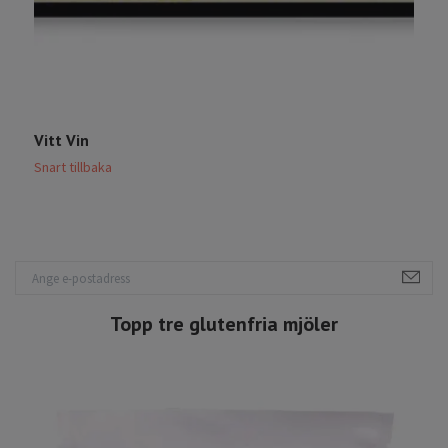
Vitt Vin
M
Snart tillbaka
S
Topp tre glutenfria mjöler