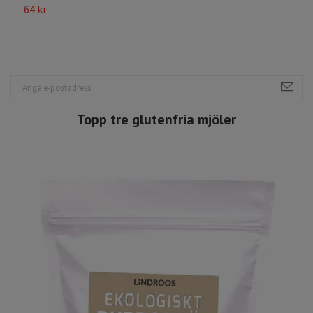
64 kr
S
Topp tre glutenfria mjöler