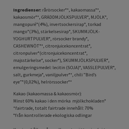
Ingredienser:
rårörsocker°*, kakaomassa°*,
kakaosmör°*, GRÄDDMJÖLKSPULVER°, MJÖLK°,
mangopuré°(4%), invertsockersirap°, torkad
mango°(3%), stärkelsesirap°, SKUMMJÖLK-
YOGHURTPULVER°, rörsocker brandy°,
CASHEWNÖT°*, citronjuicekoncentrat°,
citronpulver°(citronjuicekoncentrat°,
majsstärkelse°, socker°), SKUMMJÖLKSPULVER°,
emulgeringsmedel: lecitin (SOJA)°, VASSLEPULVER°,
salt, gurkmeja°, vaniljpulver°*, chili ”Bird’s
eye”°(0,02%), helrörssocker°*
Kakao (kakaomassa & kakaosmör):
Minst 60% kakao i den mörka mjölkchokladen°
*fairtrade, totalt fairtrade innehåll: 70%
°från kontrollerade ekologiska odlingar