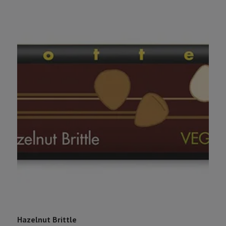
Hazelnut Brittle
I