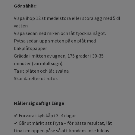
Gör såhär:
Vispa ihop 12 st medelstora eller stora ägg med 5 dl
vatten.
Vispa sedan ned mixen och låt tjockna något.
Pytsa sedan upp smeten på en plåt med
bakplåtspapper.
Grädda i mitten av ugnen, 175 grader i 30-35
minuter (varmluftsugn).
Ta ut plåten och låt svalna.
Skär därefter ut rutor.
Håller sig saftigt länge
✔
Förvara i kylskåp i 3–4 dagar.
✔
G
å
r utm
ä
rkt att frysa
–
f
ö
r b
ä
sta resultat, l
å
t
tina i en
ö
ppen p
å
se s
å
att kondens inte bildas.