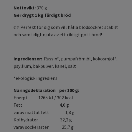
Nettovikt:
370 g
Ger drygt 1 kg färdigt bröd
👉
Perfekt för dig som vill hålla blodsockret stabilt
och samtidigt njuta av ett riktigt gott bröd!
Ingredienser:
Russin*, pumpafrömjöl, kokosmjöl*,
psyllium, bakpulver, kanel, salt
*ekologisk ingrediens
Näringsdeklaration per 100 g:
Energi 1265 kJ / 302 kcal
Fett 4,0 g
varav mättat fett 1,8 g
Kolhydrater 32,2 g
varav sockerarter 25,7 g