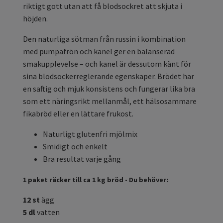
riktigt gott utan att få blodsockret att skjuta i
höjden.
Den naturliga sötman från russin i kombination
med pumpafrön och kanel ger en balanserad
smakupplevelse – och kanel är dessutom känt för
sina blodsockerreglerande egenskaper. Brödet har
en saftig och mjuk konsistens och fungerar lika bra
som ett näringsrikt mellanmål, ett hälsosammare
fikabröd eller en lättare frukost.
Naturligt glutenfri mjölmix
Smidigt och enkelt
Bra resultat varje gång
1 paket räcker till ca 1 kg bröd - Du behöver:
12 st
ägg
5 dl
vatten