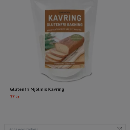
Glutenfri Mjölmix Kavring
G
37 kr
4